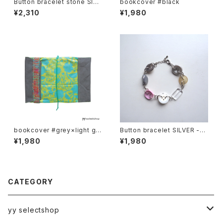
Button bracelet stone SILV
bookcover #black
ER -deeply
¥2,310
¥1,980
bookcover #grey×light gr
Button bracelet SILVER -fa
een
int hope
¥1,980
¥1,980
CATEGORY
yy selectshop