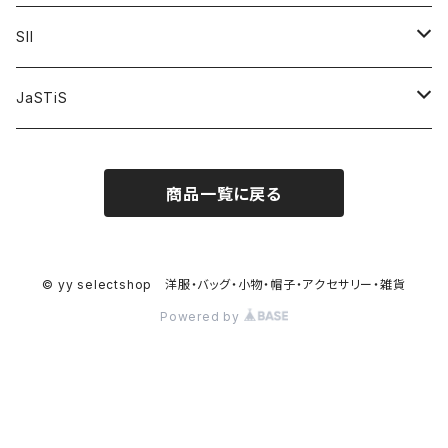
PANTS
SII
BAGS
HATS
JaSTiS
ACCESSORIES
BAGS
FRIEND
商品一覧に戻る
YT original collection
額装
TOPS
tops
ACCESSORIES
bottoms
© yy selectshop 洋服・バッグ・小物・帽子・アクセサリー・雑貨
Powered by
dress
Christmas FRIEND