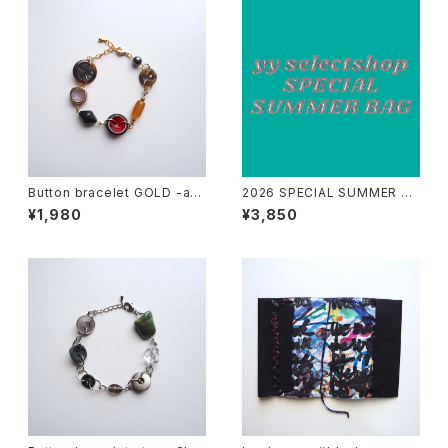
Button bracelet GOLD -am
2026 SPECIAL SUMMER BA
ber c
G -GRAY
¥1,980
¥3,850