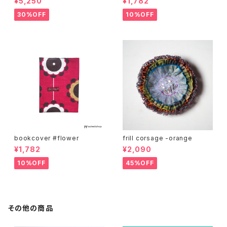
¥5,250
¥1,782
30%OFF
10%OFF
bookcover #flower
frill corsage -orange
¥1,782
¥2,090
10%OFF
45%OFF
その他の商品