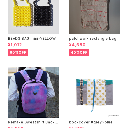
BEADS BAG mini-YELLOW
patchwork rectangle bag
¥1,012
¥4,680
60%OFF
40%OFF
Remake Sweatshirt Backp
bookcover #grey×blue
ack -purple-