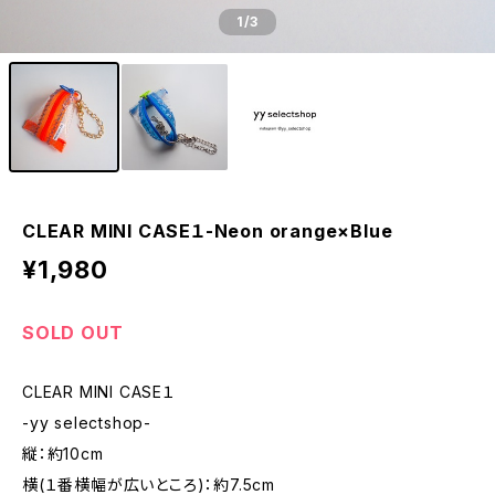
1
/3
CLEAR MINI CASE１-Neon orange×Blue
¥1,980
SOLD OUT
CLEAR MINI CASE１
-yy selectshop-
縦：約10cm
横(１番横幅が広いところ)：約7.5cm