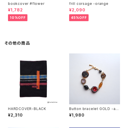
bookcover #flower
frill corsage -orange
¥1,782
¥2,090
10%OFF
45%OFF
その他の商品
HARDCOVER-BLACK
Button bracelet GOLD -am
ber c
¥2,310
¥1,980