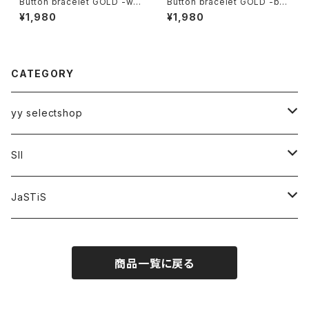
Button bracelet GOLD -wis
Button bracelet GOLD -blu
e
e moon
¥1,980
¥1,980
CATEGORY
yy selectshop
PANTS
SII
BAGS
HATS
JaSTiS
ACCESSORIES
BAGS
FRIEND
商品一覧に戻る
YT original collection
額装
TOPS
tops