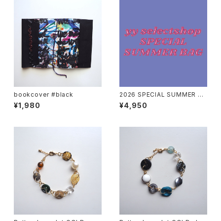
bookcover #black
2026 SPECIAL SUMMER BA
G -PINK
¥1,980
¥4,950