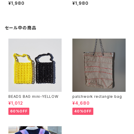
utral
dnight
¥1,980
¥1,980
セール中の商品
BEADS BAG mini-YELLOW
patchwork rectangle bag
¥1,012
¥4,680
60%OFF
40%OFF