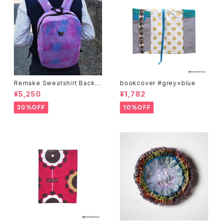
Remake Sweatshirt Backp
bookcover #grey×blue
ack -purple-
¥5,250
¥1,782
30%OFF
10%OFF