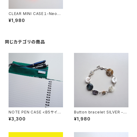
CLEAR MINI CASE１-Neon
orange×Blue
¥1,980
同じカテゴリの商品
NOTE PEN CASE <B5サイズ
Button bracelet SILVER -mi
> -GREEN
lky way
¥3,300
¥1,980